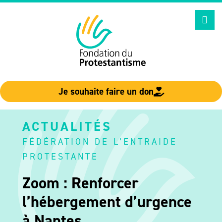
Aller
au
contenu
Je souhaite faire un don
ACTUALITÉS
FÉDÉRATION DE L’ENTRAIDE
PROTESTANTE
Zoom : Renforcer
l’hébergement d’urgence
à Nantes