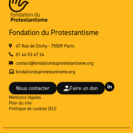
Fondation du Protestantisme
47 Rue de Clichy - 75009 Paris
01 44 53 47 24
contact@fondationduprotestantisme.org
fondationduprotestantisme.org
L
Nous contacter
Faire un don
i
n
Mentions légales
k
Plan du site
e
d
Politique de cookies (EU)
i
n
-
i
n