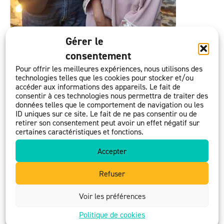
Gérer le
Publié le 18 juillet 2023
consentement
L’Entraide du Diaconat protestant de Nantes a
Pour offrir les meilleures expériences, nous utilisons des
souhaité en 2022 embaucher une deuxième chargée
technologies telles que les cookies pour stocker et/ou
accéder aux informations des appareils. Le fait de
de mission à temps partiel pour développer sa
consentir à ces technologies nous permettra de traiter des
capacité d’hébergement de personnes vulnérables.
données telles que le comportement de navigation ou les
ID uniques sur ce site. Le fait de ne pas consentir ou de
Qu’elles soient réfugiées, régularisées ou aux droits
retirer son consentement peut avoir un effet négatif sur
certaines caractéristiques et fonctions.
incomplets, le Diaconat héberge actuellement 51
personnes. Pour faire face à la saturation du 115 et
Accepter
au manque de places en CADA, le Diaconat s’appuie
Refuser
sur un réseau d’hébergeurs solidaires et gère 15
logements directement. Avec l’embauche d’une
Voir les préférences
chargée de mission supplémentaire, l’objectif est de
Politique de cookies
gérer 18 logements directement.