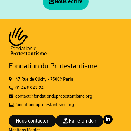
Nous écrire
Fondation du Protestantisme
47 Rue de Clichy - 75009 Paris
01 44 53 47 24
contact@fondationduprotestantisme.org
fondationduprotestantisme.org
L
Nous contacter
Faire un don
i
n
Mentions légales
k