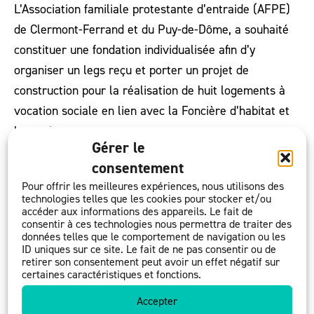
L’Association familiale protestante d’entraide (AFPE)
de Clermont-Ferrand et du Puy-de-Dôme, a souhaité
constituer une fondation individualisée afin d’y
organiser un legs reçu et porter un projet de
construction pour la réalisation de huit logements à
vocation sociale en lien avec la Foncière d’habitat et
humanisme.
Gérer le
consentement
L’inauguration de cet ensemble immobilier a eu lieu
Pour offrir les meilleures expériences, nous utilisons des
en avril 2023 après la réalisation des travaux sur
technologies telles que les cookies pour stocker et/ou
accéder aux informations des appareils. Le fait de
l’année 2022.
consentir à ces technologies nous permettra de traiter des
données telles que le comportement de navigation ou les
ID uniques sur ce site. Le fait de ne pas consentir ou de
retirer son consentement peut avoir un effet négatif sur
certaines caractéristiques et fonctions.
Extrait du rapport d’activité 2022 de la Fondation du
Accepter
Protestantisme