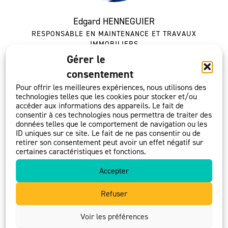
Edgard HENNEGUIER
RESPONSABLE EN MAINTENANCE ET TRAVAUX
IMMOBILIERS
e-mail
Gérer le
consentement
Pour offrir les meilleures expériences, nous utilisons des
technologies telles que les cookies pour stocker et/ou
accéder aux informations des appareils. Le fait de
consentir à ces technologies nous permettra de traiter des
données telles que le comportement de navigation ou les
ID uniques sur ce site. Le fait de ne pas consentir ou de
retirer son consentement peut avoir un effet négatif sur
certaines caractéristiques et fonctions.
Accepter
Harmony KOECHLIN
Refuser
RESPONSABLE DE L’ANIMATION DU RÉSEAU
e-mail
Voir les préférences