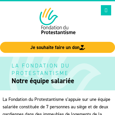
Aller
au
contenu
Je souhaite faire un don
LA FONDATION DU
PROTESTANTISME
Notre équipe salariée
La Fondation du Protestantisme s’appuie sur une équipe
salariée constituée de 7 personnes au siège et de deux
gardiennes dans des immeubles de logements de la