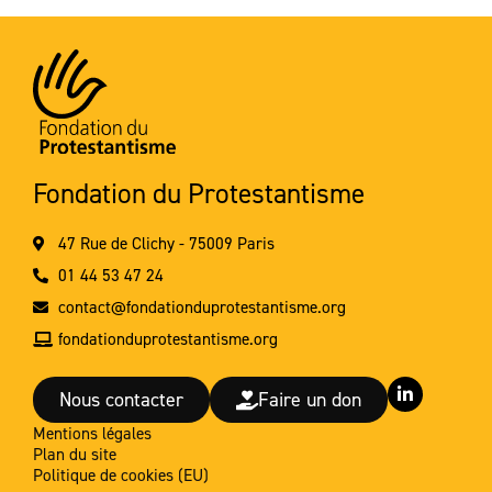
Fondation du Protestantisme
47 Rue de Clichy - 75009 Paris
01 44 53 47 24
contact@fondationduprotestantisme.org
fondationduprotestantisme.org
L
Nous contacter
Faire un don
i
n
Mentions légales
k
Plan du site
e
d
Politique de cookies (EU)
i