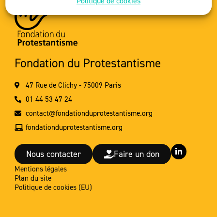
Politique de cookies
Fondation du Protestantisme
47 Rue de Clichy - 75009 Paris
01 44 53 47 24
contact@fondationduprotestantisme.org
fondationduprotestantisme.org
L
Nous contacter
Faire un don
i
n
Mentions légales
k
Plan du site
e
d
Politique de cookies (EU)
i
n
-