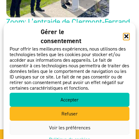
Zoom: L’entraide de Clermont-Ferrand
en faveur du logement
Gérer le
consentement
18 juillet 2023
Pour offrir les meilleures expériences, nous utilisons des
[Fraternité] L’Association familiale protestante
technologies telles que les cookies pour stocker et/ou
d’entraide (AFPE) de Clermont-Ferrand et du Puy-de-
accéder aux informations des appareils. Le fait de
consentir à ces technologies nous permettra de traiter des
Dôme, a souhaité constituer une fondation
données telles que le comportement de navigation ou les
individualisée afin d’y organiser un legs reçu et porter
ID uniques sur ce site. Le fait de ne pas consentir ou de
retirer son consentement peut avoir un effet négatif sur
un projet de construction pour la réalisation de huit
certaines caractéristiques et fonctions.
logements à vocation sociale en lien avec la Foncière
Accepter
d’habitat et humanisme. L’inauguration de cet
ensemble immobilier a eu lieu en […]
Refuser
Voir les préférences