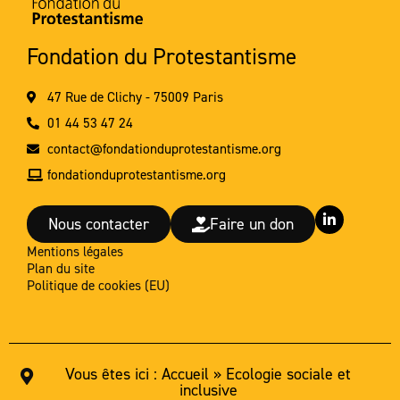
Fondation du Protestantisme
47 Rue de Clichy - 75009 Paris
01 44 53 47 24
contact@fondationduprotestantisme.org
fondationduprotestantisme.org
L
Nous contacter
Faire un don
i
n
Mentions légales
k
Plan du site
e
d
Politique de cookies (EU)
i
n
-
i
n
Vous êtes ici :
Accueil
»
Ecologie sociale et
inclusive