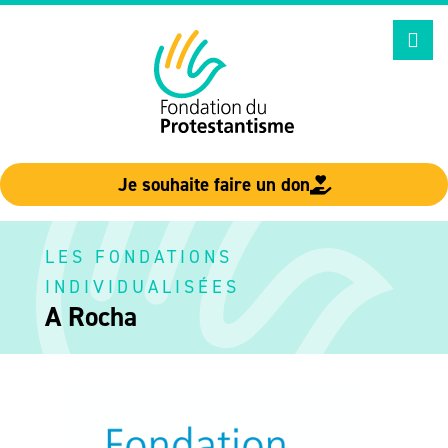
Aller
au
contenu
Je souhaite faire un don
LES FONDATIONS
INDIVIDUALISÉES
A Rocha