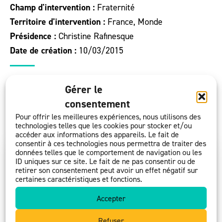
Champ d'intervention :
Fraternité
Territoire d'intervention :
France, Monde
Présidence :
Christine Rafinesque
Date de création :
10/03/2015
france@arocha.org
Gérer le
04 92 11 02 32
consentement
https://france.arocha.org/fr/
Pour offrir les meilleures expériences, nous utilisons des
Facebook
technologies telles que les cookies pour stocker et/ou
accéder aux informations des appareils. Le fait de
consentir à ces technologies nous permettra de traiter des
données telles que le comportement de navigation ou les
ID uniques sur ce site. Le fait de ne pas consentir ou de
retirer son consentement peut avoir un effet négatif sur
certaines caractéristiques et fonctions.
Accepter
Refuser