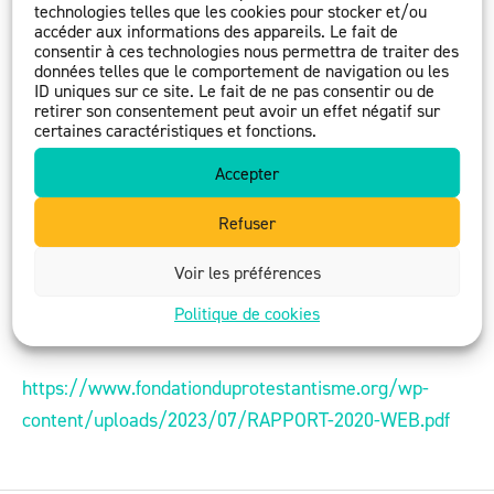
et de compréhension du monde religieux. Elle
technologies telles que les cookies pour stocker et/ou
accéder aux informations des appareils. Le fait de
organise, à destination d’un large public, une
consentir à ces technologies nous permettra de traiter des
formation pluridisciplinaire et reconnue « Religions,
données telles que le comportement de navigation ou les
ID uniques sur ce site. Le fait de ne pas consentir ou de
laïcité et enjeux contemporains ».
retirer son consentement peut avoir un effet négatif sur
certaines caractéristiques et fonctions.
Engagement en 2020 : 4 k€
Accepter
Refuser
Voir les préférences
Extrait du rapport d’activité 2020 de la Fondation du
Politique de cookies
Protestantisme
https://www.fondationduprotestantisme.org/wp-
content/uploads/2023/07/RAPPORT-2020-WEB.pdf