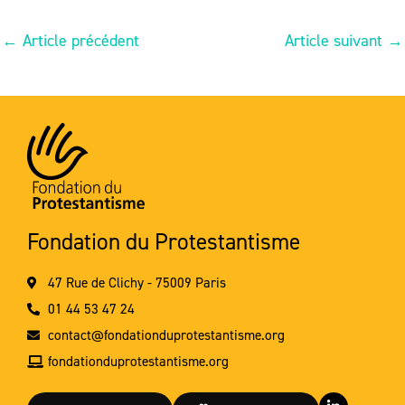
←
Article précédent
Article suivant
→
Fondation du Protestantisme
47 Rue de Clichy - 75009 Paris
01 44 53 47 24
contact@fondationduprotestantisme.org
fondationduprotestantisme.org
L