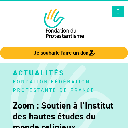
Aller
au
contenu
Je souhaite faire un don
ACTUALITÉS
FONDATION FÉDÉRATION
PROTESTANTE DE FRANCE
Zoom : Soutien à l’Institut
des hautes études du
monde religieux