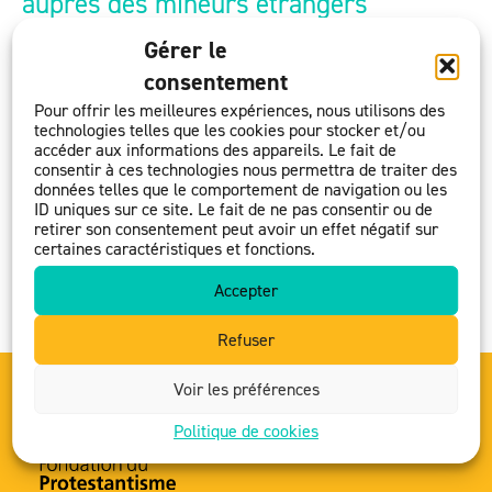
auprès des mineurs étrangers
19 juillet 2021
Gérer le
[Fraternité] Le Centre de la Réconciliation est une
consentement
association d’inspiration baptiste d’entraide et de
Pour offrir les meilleures expériences, nous utilisons des
technologies telles que les cookies pour stocker et/ou
soutien aux personnes vulnérables dans le
accéder aux informations des appareils. Le fait de
département du Nord. Elle vient en aide aux mineurs
consentir à ces technologies nous permettra de traiter des
données telles que le comportement de navigation ou les
isolés étrangers en apportant des solutions
ID uniques sur ce site. Le fait de ne pas consentir ou de
d’hébergement. Une maison a été mise à disposition
retirer son consentement peut avoir un effet négatif sur
certaines caractéristiques et fonctions.
de l’association qui a dû engager une série de travaux
Accepter
pour adapter […]
Refuser
Voir les préférences
Politique de cookies