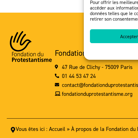
Pour offrir les meilleur
accéder aux information
données telles que le c
retirer son consentement
Accepter
Fondation du Protestanti
47 Rue de Clichy - 75009 Paris
01 44 53 47 24
contact@fondationduprotestanti
fondationduprotestantisme.org
Vous êtes ici :
Accueil
»
À propos de la Fondation du