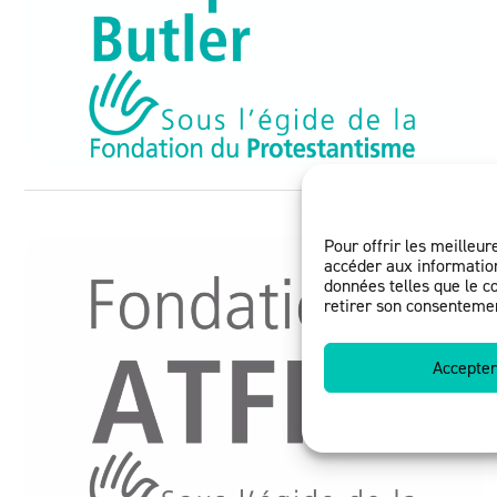
Pour offrir les meilleur
accéder aux information
données telles que le c
retirer son consentement
Accepter