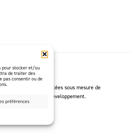
es pour stocker et/ou
tra de traiter des
ne pas consentir ou de
ons.
ement des personnes placées sous mesure de
c.) et contribuer à leur développement.
les préférences