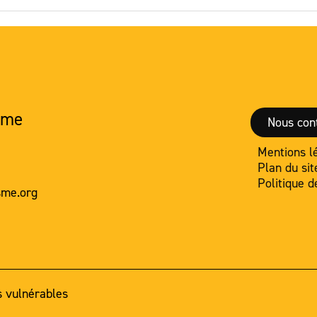
sme
Nous con
Mentions l
Plan du sit
Politique d
sme.org
 vulnérables