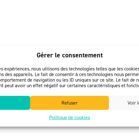
Gérer le consentement
es expériences, nous utilisons des technologies telles que les cooki
ATFPO
s des appareils. Le fait de consentir à ces technologies nous permet
omportement de navigation ou les ID uniques sur ce site. Le fait de 
25 mai 2021
 peut avoir un effet négatif sur certaines caractéristiques et foncti
Soutenir l’ATFPO et ses partenaires dans l’accompagn
protection (tutelle, curatelle, sauvegarde de justice, et
Refuser
Voir 
Politique de cookies