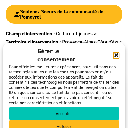
Soutenez Soeurs de la communauté de
Pomeyrol
Champ d'intervention :
Culture et jeunesse
Territoire d'intervention :
Provence-Alpes-Côte d'Azur
Gérer le
Présidence :
Elisabeth BLANC
consentement
Date de création :
16/11/2010
Pour offrir les meilleures expériences, nous utilisons des
technologies telles que les cookies pour stocker et/ou
accéder aux informations des appareils. Le fait de
consentir à ces technologies nous permettra de traiter des
données telles que le comportement de navigation ou les
ID uniques sur ce site. Le fait de ne pas consentir ou de
retirer son consentement peut avoir un effet négatif sur
certaines caractéristiques et fonctions.
Accepter
Refuser