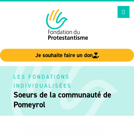
Aller
au
contenu
Je souhaite faire un don
LES FONDATIONS
INDIVIDUALISÉES
Soeurs de la communauté de
Pomeyrol