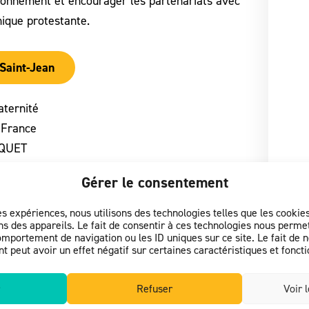
yonnement et encourager les partenariats avec
hique protestante.
Saint-Jean
aternité
:
France
UQUET
2008
Gérer le consentement
es expériences, nous utilisons des technologies telles que les cooki
s des appareils. Le fait de consentir à ces technologies nous permet
omportement de navigation ou les ID uniques sur ce site. Le fait de 
 peut avoir un effet négatif sur certaines caractéristiques et foncti
Refuser
Voir 