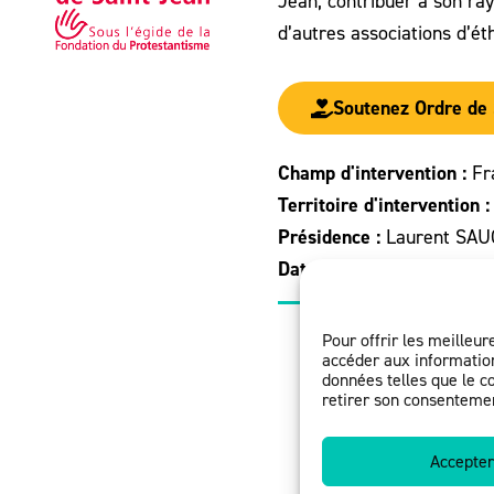
Jean, contribuer à son ra
d’autres associations d’ét
Soutenez Ordre de 
Champ d'intervention :
Fr
Territoire d'intervention 
Présidence :
Laurent SA
Date de création :
24/06/
Pour offrir les meilleur
accéder aux information
données telles que le c
retirer son consentement
Accepter