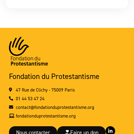
Fondation du Protestantisme
47 Rue de Clichy - 75009 Paris
01 44 53 47 24
contact@fondationduprotestantisme.org
fondationduprotestantisme.org
L
Nous contacter
Faire un don
i