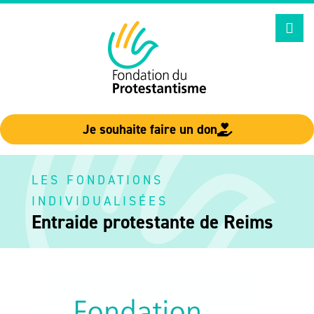
Aller
au
contenu
Je souhaite faire un don
LES FONDATIONS
INDIVIDUALISÉES
Entraide protestante de Reims