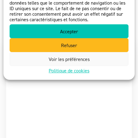
données telles que le comportement de navigation ou les
Présidence :
Anis NASSIF
ID uniques sur ce site. Le fait de ne pas consentir ou de
Date de création :
24/06/2021
retirer son consentement peut avoir un effet négatif sur
certaines caractéristiques et fonctions.
Accepter
https://www.cpf.edu.lb/levee-de-fonds/
Refuser
Voir les préférences
Politique de cookies