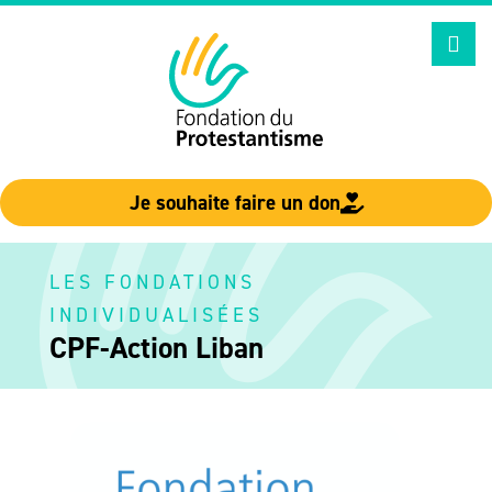
Aller
au
contenu
Je souhaite faire un don
LES FONDATIONS
INDIVIDUALISÉES
CPF-Action Liban