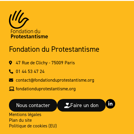
Fondation du Protestantisme
47 Rue de Clichy - 75009 Paris
01 44 53 47 24
contact@fondationduprotestantisme.org
fondationduprotestantisme.org
L
Nous contacter
Faire un don
i
n
Mentions légales
k
Plan du site
e
d
Politique de cookies (EU)
i