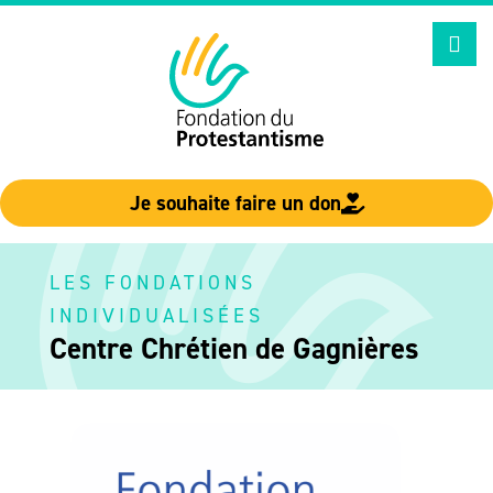
Aller
au
contenu
Je souhaite faire un don
LES FONDATIONS
INDIVIDUALISÉES
Centre Chrétien de Gagnières