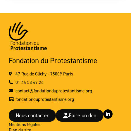
Fondation du Protestantisme
47 Rue de Clichy - 75009 Paris
01 44 53 47 24
contact@fondationduprotestantisme.org
fondationduprotestantisme.org
L
Nous contacter
Faire un don
i
n
Mentions légales
k
Plan du site
e