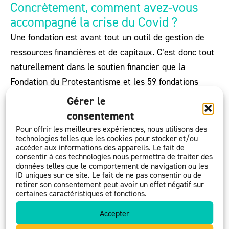
Concrètement, comment avez-vous
accompagné la crise du Covid ?
Une fondation est avant tout un outil de gestion de
ressources financières et de capitaux. C’est donc tout
naturellement dans le soutien financier que la
Fondation du Protestantisme et les 59 fondations
abritées ont pu participer à la mobilisation collective
Gérer le
liée à la pandémie. Les fondations ont fait évoluer
consentement
leurs projets pour mieux répondre à l’urgence et ont
Pour offrir les meilleures expériences, nous utilisons des
technologies telles que les cookies pour stocker et/ou
renforcé leur capacité de collecte pour augmenter le
accéder aux informations des appareils. Le fait de
financement des associations de terrain.
consentir à ces technologies nous permettra de traiter des
données telles que le comportement de navigation ou les
C’est au final plus de 350 associations accompagnées
ID uniques sur ce site. Le fait de ne pas consentir ou de
retirer son consentement peut avoir un effet négatif sur
en 2020 et un engagement total de 6,7 millions
certaines caractéristiques et fonctions.
d’euros. Nous avons su soutenir les collectifs qui font
Accepter
vivre au quotidien nos ambitions et nos espérances.