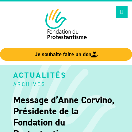
Aller
au
contenu
Je souhaite faire un don
ACTUALITÉS
ARCHIVES
Message d’Anne Corvino,
Présidente de la
Fondation du