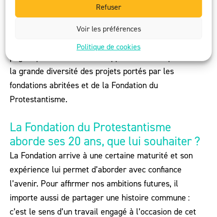
Mais il fallait aussi poursuivre nos engagements et
Refuser
nos projets que ce soit dans la création de nouvelles
Voir les préférences
fondations, dans les réalisations immobilières dont
vous retrouverez de nombreux exemples dans les
Politique de cookies
pages qui vont suivre. Ce rapport d’activité présente
la grande diversité des projets portés par les
fondations abritées et de la Fondation du
Protestantisme.
La Fondation du Protestantisme
aborde ses 20 ans, que lui souhaiter ?
La Fondation arrive à une certaine maturité et son
expérience lui permet d’aborder avec confiance
l’avenir. Pour affirmer nos ambitions futures, il
importe aussi de partager une histoire commune :
c’est le sens d’un travail engagé à l’occasion de cet