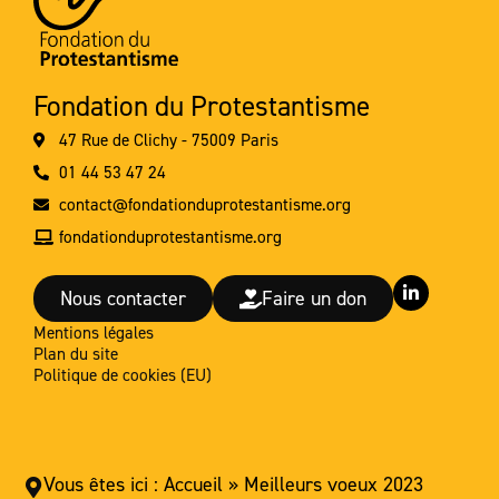
Fondation du Protestantisme
47 Rue de Clichy - 75009 Paris
01 44 53 47 24
contact@fondationduprotestantisme.org
fondationduprotestantisme.org
L
Nous contacter
Faire un don
i
n
Mentions légales
k
Plan du site
e
d
Politique de cookies (EU)
i
n
-
i
n
Vous êtes ici :
Accueil
»
Meilleurs voeux 2023