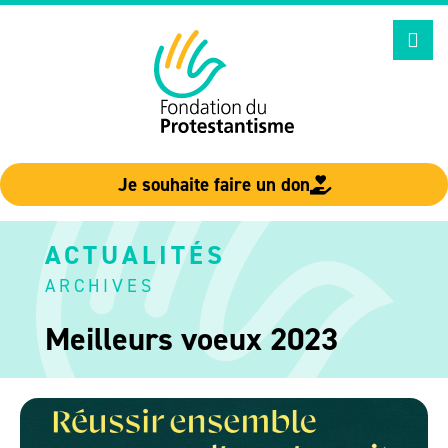
Aller
au
contenu
Je souhaite faire un don
ACTUALITÉS
ARCHIVES
Meilleurs voeux 2023