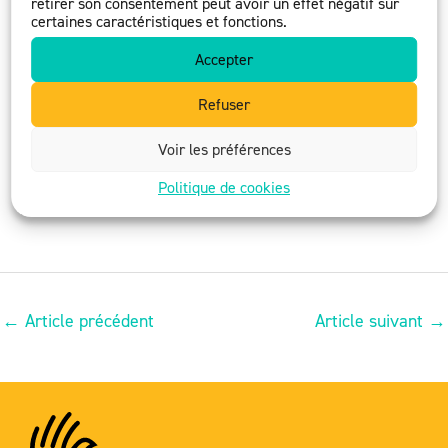
retirer son consentement peut avoir un effet négatif sur
certaines caractéristiques et fonctions.
Accepter
Antoine Durrleman, président,
Refuser
Elsa Bouneau, directrice
Voir les préférences
Et l’ensemble des bénévoles et salariés de la
Politique de cookies
Fondation du Protestantisme
←
Article précédent
Article suivant
→