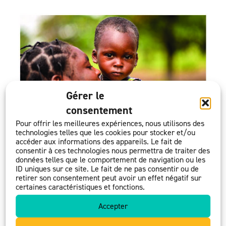
Gérer le
consentement
Pour offrir les meilleures expériences, nous utilisons des
technologies telles que les cookies pour stocker et/ou
accéder aux informations des appareils. Le fait de
consentir à ces technologies nous permettra de traiter des
données telles que le comportement de navigation ou les
ID uniques sur ce site. Le fait de ne pas consentir ou de
Publié le 20 mai 2026
retirer son consentement peut avoir un effet négatif sur
certaines caractéristiques et fonctions.
Retrouvez le rapport d’activité de la fondation ACAT
2024 en cliquant sur le lien suivant :
RAPPORT
Accepter
FONDATION ACAT 2025